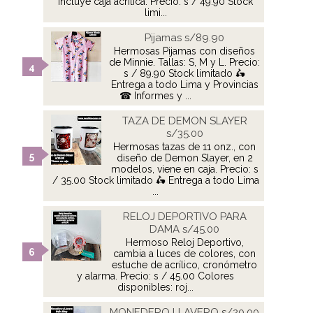
incluye caja acrílica. Precio: s / 49.90 Stock
limi...
Pijamas s/89.90
Hermosas Pijamas con diseños
de Minnie. Tallas: S, M y L. Precio:
s / 89.90 Stock limitado 🛵
Entrega a todo Lima y Provincias
☎ Informes y ...
TAZA DE DEMON SLAYER
s/35.00
Hermosas tazas de 11 onz., con
diseño de Demon Slayer, en 2
modelos, viene en caja. Precio: s
/ 35.00 Stock limitado 🛵 Entrega a todo Lima
...
RELOJ DEPORTIVO PARA
DAMA s/45.00
Hermoso Reloj Deportivo,
cambia a luces de colores, con
estuche de acrílico, cronómetro
y alarma. Precio: s / 45.00 Colores
disponibles: roj...
MONEDERO LLAVERO s/20.00