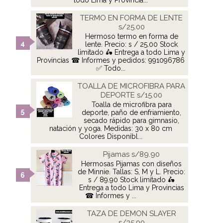
todo Lima y Provincia...
TERMO EN FORMA DE LENTE
s/25.00
Hermoso termo en forma de
lente. Precio: s / 25.00 Stock
limitado 🛵 Entrega a todo Lima y
Provincias ☎ Informes y pedidos: 991096786
✅ Todo...
TOALLA DE MICROFIBRA PARA
DEPORTE s/15.00
Toalla de microfibra para
deporte, paño de enfriamiento,
secado rápido para gimnasio,
natación y yoga. Medidas: 30 x 80 cm
Colores Disponibl...
Pijamas s/89.90
Hermosas Pijamas con diseños
de Minnie. Tallas: S, M y L. Precio:
s / 89.90 Stock limitado 🛵
Entrega a todo Lima y Provincias
☎ Informes y ...
TAZA DE DEMON SLAYER
s/35.00