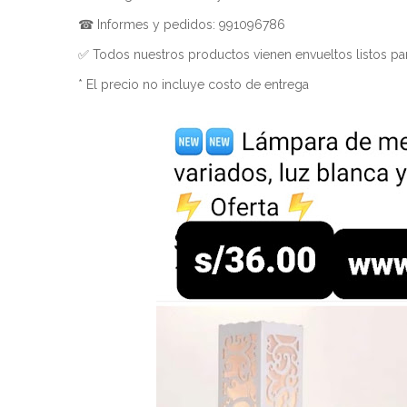
☎ Informes y pedidos: 991096786
✅ Todos nuestros productos vienen envueltos listos par
* El precio no incluye costo de entrega