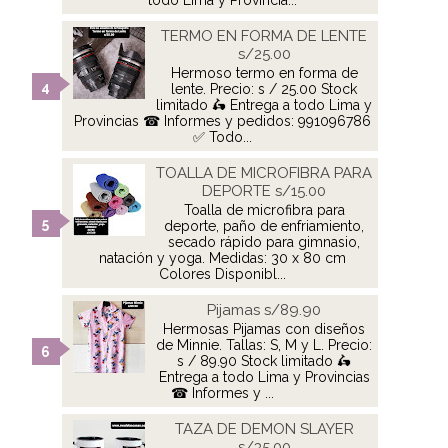
todo Lima y Provincia...
TERMO EN FORMA DE LENTE
s/25.00
Hermoso termo en forma de
lente. Precio: s / 25.00 Stock
limitado 🛵 Entrega a todo Lima y
Provincias ☎ Informes y pedidos: 991096786
✅ Todo...
TOALLA DE MICROFIBRA PARA
DEPORTE s/15.00
Toalla de microfibra para
deporte, paño de enfriamiento,
secado rápido para gimnasio,
natación y yoga. Medidas: 30 x 80 cm
Colores Disponibl...
Pijamas s/89.90
Hermosas Pijamas con diseños
de Minnie. Tallas: S, M y L. Precio:
s / 89.90 Stock limitado 🛵
Entrega a todo Lima y Provincias
☎ Informes y ...
TAZA DE DEMON SLAYER
s/35.00