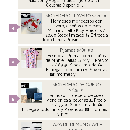
natación y yoga. Medidas: 30 x 80 cm
Colores Disponibl...
MONEDERO LLAVERO s/20.00
Hermosos monederos con
llavero, diseños de Mickey,
Minnie y Hello Kitty. Precio: s /
20.00 Stock limitado 🛵 Entrega a
todo Lima y Provincia...
Pijamas s/89.90
Hermosas Pijamas con diseños
de Minnie. Tallas: S, M y L. Precio:
s / 89.90 Stock limitado 🛵
Entrega a todo Lima y Provincias
☎ Informes y ...
MONEDERO DE CUERO
s/35.00
Hermoso monedero de cuero,
viene en caja, color azul. Precio:
s / 35.00 Stock limitado 🛵
Entrega a todo Lima y Provincias ☎ Informes
y pedi...
TAZA DE DEMON SLAYER
s/35.00