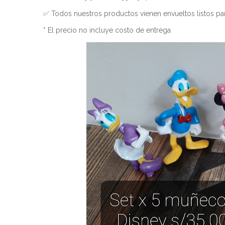
✅ Todos nuestros productos vienen envueltos listos par
* El precio no incluye costo de entrega