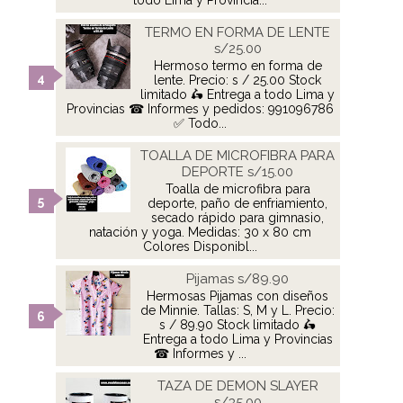
todo Lima y Provincia...
TERMO EN FORMA DE LENTE
s/25.00
Hermoso termo en forma de
lente. Precio: s / 25.00 Stock
limitado 🛵 Entrega a todo Lima y
Provincias ☎ Informes y pedidos: 991096786
✅ Todo...
TOALLA DE MICROFIBRA PARA
DEPORTE s/15.00
Toalla de microfibra para
deporte, paño de enfriamiento,
secado rápido para gimnasio,
natación y yoga. Medidas: 30 x 80 cm
Colores Disponibl...
Pijamas s/89.90
Hermosas Pijamas con diseños
de Minnie. Tallas: S, M y L. Precio:
s / 89.90 Stock limitado 🛵
Entrega a todo Lima y Provincias
☎ Informes y ...
TAZA DE DEMON SLAYER
s/35.00