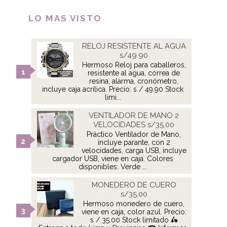
LO MAS VISTO
RELOJ RESISTENTE AL AGUA
s/49.90
Hermoso Reloj para caballeros,
resistente al agua, correa de
resina, alarma, cronómetro,
incluye caja acrílica. Precio: s / 49.90 Stock
limi...
VENTILADOR DE MANO 2
VELOCIDADES s/35.00
Práctico Ventilador de Mano,
incluye parante, con 2
velocidades, carga USB, incluye
cargador USB, viene en caja. Colores
disponibles: Verde ...
MONEDERO DE CUERO
s/35.00
Hermoso monedero de cuero,
viene en caja, color azul. Precio:
s / 35.00 Stock limitado 🛵