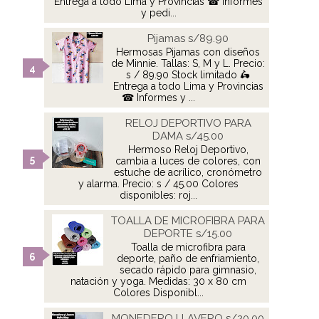
Entrega a todo Lima y Provincias ☎ Informes
y pedi...
Pijamas s/89.90
Hermosas Pijamas con diseños
de Minnie. Tallas: S, M y L. Precio:
s / 89.90 Stock limitado 🛵
Entrega a todo Lima y Provincias
☎ Informes y ...
RELOJ DEPORTIVO PARA
DAMA s/45.00
Hermoso Reloj Deportivo,
cambia a luces de colores, con
estuche de acrílico, cronómetro
y alarma. Precio: s / 45.00 Colores
disponibles: roj...
TOALLA DE MICROFIBRA PARA
DEPORTE s/15.00
Toalla de microfibra para
deporte, paño de enfriamiento,
secado rápido para gimnasio,
natación y yoga. Medidas: 30 x 80 cm
Colores Disponibl...
MONEDERO LLAVERO s/20.00