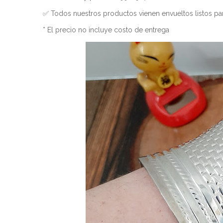
✅ Todos nuestros productos vienen envueltos listos par
* El precio no incluye costo de entrega