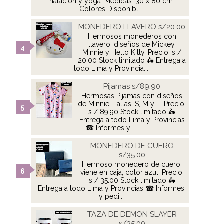
natación y yoga. Medidas: 30 x 80 cm
Colores Disponibl...
MONEDERO LLAVERO s/20.00
Hermosos monederos con
llavero, diseños de Mickey,
Minnie y Hello Kitty. Precio: s /
20.00 Stock limitado 🛵 Entrega a
todo Lima y Provincia...
Pijamas s/89.90
Hermosas Pijamas con diseños
de Minnie. Tallas: S, M y L. Precio:
s / 89.90 Stock limitado 🛵
Entrega a todo Lima y Provincias
☎ Informes y ...
MONEDERO DE CUERO
s/35.00
Hermoso monedero de cuero,
viene en caja, color azul. Precio:
s / 35.00 Stock limitado 🛵
Entrega a todo Lima y Provincias ☎ Informes
y pedi...
TAZA DE DEMON SLAYER
s/35.00