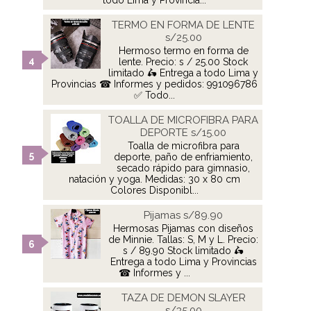
todo Lima y Provincia...
TERMO EN FORMA DE LENTE
s/25.00
Hermoso termo en forma de
lente. Precio: s / 25.00 Stock
limitado 🛵 Entrega a todo Lima y
Provincias ☎ Informes y pedidos: 991096786
✅ Todo...
TOALLA DE MICROFIBRA PARA
DEPORTE s/15.00
Toalla de microfibra para
deporte, paño de enfriamiento,
secado rápido para gimnasio,
natación y yoga. Medidas: 30 x 80 cm
Colores Disponibl...
Pijamas s/89.90
Hermosas Pijamas con diseños
de Minnie. Tallas: S, M y L. Precio:
s / 89.90 Stock limitado 🛵
Entrega a todo Lima y Provincias
☎ Informes y ...
TAZA DE DEMON SLAYER
s/35.00