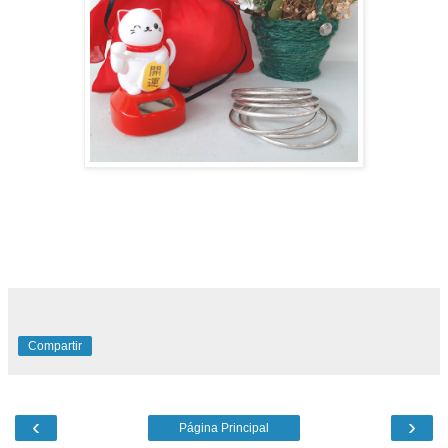
Compartir
‹
›
Página Principal