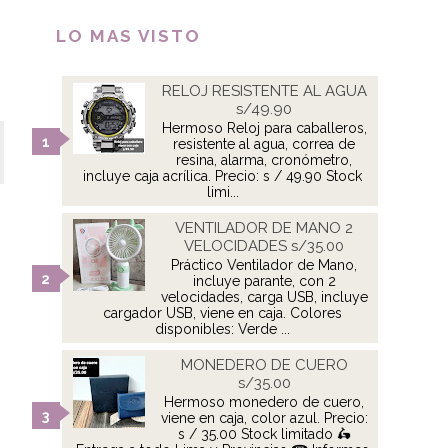
LO MAS VISTO
RELOJ RESISTENTE AL AGUA
s/49.90
Hermoso Reloj para caballeros,
resistente al agua, correa de
resina, alarma, cronómetro,
incluye caja acrílica. Precio: s / 49.90 Stock
limi...
VENTILADOR DE MANO 2
VELOCIDADES s/35.00
Práctico Ventilador de Mano,
incluye parante, con 2
velocidades, carga USB, incluye
cargador USB, viene en caja. Colores
disponibles: Verde ...
MONEDERO DE CUERO
s/35.00
Hermoso monedero de cuero,
viene en caja, color azul. Precio:
s / 35.00 Stock limitado 🛵