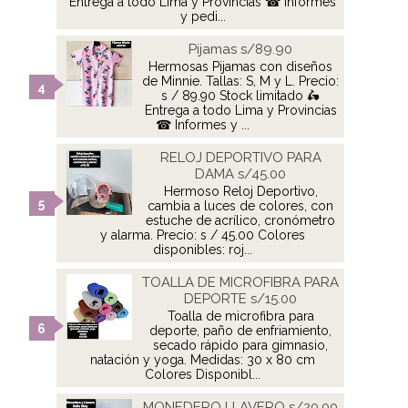
Entrega a todo Lima y Provincias ☎ Informes
y pedi...
Pijamas s/89.90
Hermosas Pijamas con diseños
de Minnie. Tallas: S, M y L. Precio:
s / 89.90 Stock limitado 🛵
Entrega a todo Lima y Provincias
☎ Informes y ...
RELOJ DEPORTIVO PARA
DAMA s/45.00
Hermoso Reloj Deportivo,
cambia a luces de colores, con
estuche de acrílico, cronómetro
y alarma. Precio: s / 45.00 Colores
disponibles: roj...
TOALLA DE MICROFIBRA PARA
DEPORTE s/15.00
Toalla de microfibra para
deporte, paño de enfriamiento,
secado rápido para gimnasio,
natación y yoga. Medidas: 30 x 80 cm
Colores Disponibl...
MONEDERO LLAVERO s/20.00