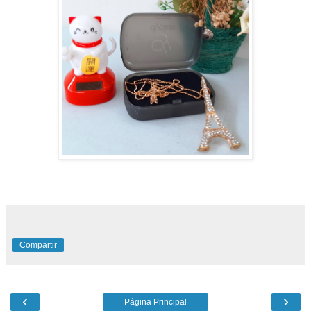
Compartir
‹
›
Página Principal