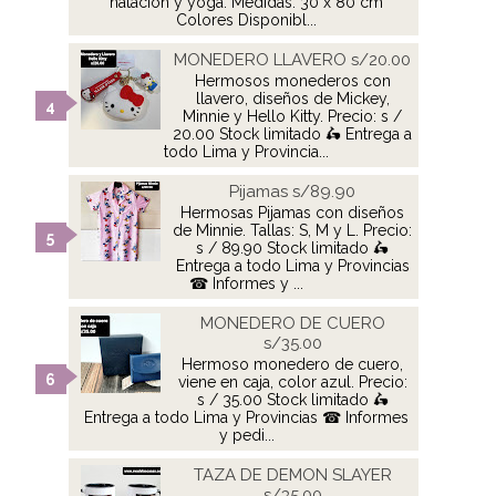
natación y yoga. Medidas: 30 x 80 cm
Colores Disponibl...
MONEDERO LLAVERO s/20.00
Hermosos monederos con
llavero, diseños de Mickey,
Minnie y Hello Kitty. Precio: s /
20.00 Stock limitado 🛵 Entrega a
todo Lima y Provincia...
Pijamas s/89.90
Hermosas Pijamas con diseños
de Minnie. Tallas: S, M y L. Precio:
s / 89.90 Stock limitado 🛵
Entrega a todo Lima y Provincias
☎ Informes y ...
MONEDERO DE CUERO
s/35.00
Hermoso monedero de cuero,
viene en caja, color azul. Precio:
s / 35.00 Stock limitado 🛵
Entrega a todo Lima y Provincias ☎ Informes
y pedi...
TAZA DE DEMON SLAYER
s/35.00