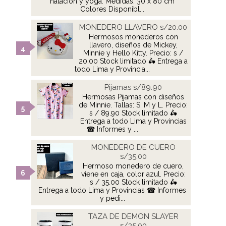
natación y yoga. Medidas: 30 x 80 cm
Colores Disponibl...
MONEDERO LLAVERO s/20.00
Hermosos monederos con
llavero, diseños de Mickey,
Minnie y Hello Kitty. Precio: s /
20.00 Stock limitado 🛵 Entrega a
todo Lima y Provincia...
Pijamas s/89.90
Hermosas Pijamas con diseños
de Minnie. Tallas: S, M y L. Precio:
s / 89.90 Stock limitado 🛵
Entrega a todo Lima y Provincias
☎ Informes y ...
MONEDERO DE CUERO
s/35.00
Hermoso monedero de cuero,
viene en caja, color azul. Precio:
s / 35.00 Stock limitado 🛵
Entrega a todo Lima y Provincias ☎ Informes
y pedi...
TAZA DE DEMON SLAYER
s/35.00