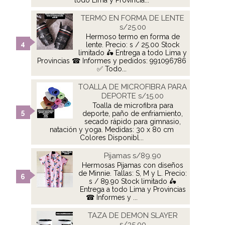
todo Lima y Provincia...
TERMO EN FORMA DE LENTE
s/25.00
Hermoso termo en forma de
lente. Precio: s / 25.00 Stock
limitado 🛵 Entrega a todo Lima y
Provincias ☎ Informes y pedidos: 991096786
✅ Todo...
TOALLA DE MICROFIBRA PARA
DEPORTE s/15.00
Toalla de microfibra para
deporte, paño de enfriamiento,
secado rápido para gimnasio,
natación y yoga. Medidas: 30 x 80 cm
Colores Disponibl...
Pijamas s/89.90
Hermosas Pijamas con diseños
de Minnie. Tallas: S, M y L. Precio:
s / 89.90 Stock limitado 🛵
Entrega a todo Lima y Provincias
☎ Informes y ...
TAZA DE DEMON SLAYER
s/35.00