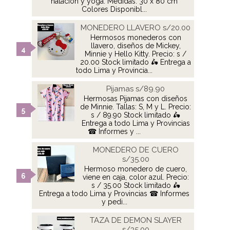
natación y yoga. Medidas: 30 x 80 cm
Colores Disponibl...
MONEDERO LLAVERO s/20.00
Hermosos monederos con
llavero, diseños de Mickey,
Minnie y Hello Kitty. Precio: s /
20.00 Stock limitado 🛵 Entrega a
todo Lima y Provincia...
Pijamas s/89.90
Hermosas Pijamas con diseños
de Minnie. Tallas: S, M y L. Precio:
s / 89.90 Stock limitado 🛵
Entrega a todo Lima y Provincias
☎ Informes y ...
MONEDERO DE CUERO
s/35.00
Hermoso monedero de cuero,
viene en caja, color azul. Precio:
s / 35.00 Stock limitado 🛵
Entrega a todo Lima y Provincias ☎ Informes
y pedi...
TAZA DE DEMON SLAYER
s/35.00