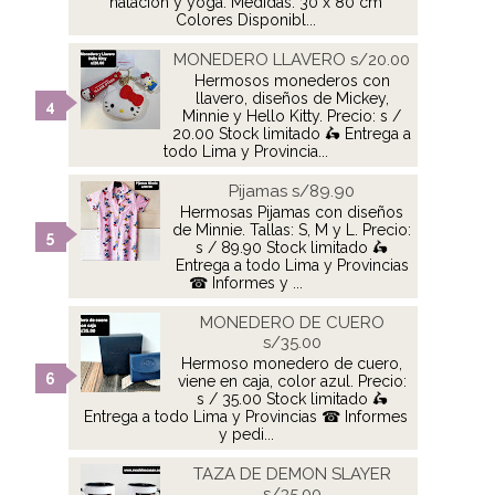
natación y yoga. Medidas: 30 x 80 cm
Colores Disponibl...
MONEDERO LLAVERO s/20.00
Hermosos monederos con
llavero, diseños de Mickey,
Minnie y Hello Kitty. Precio: s /
20.00 Stock limitado 🛵 Entrega a
todo Lima y Provincia...
Pijamas s/89.90
Hermosas Pijamas con diseños
de Minnie. Tallas: S, M y L. Precio:
s / 89.90 Stock limitado 🛵
Entrega a todo Lima y Provincias
☎ Informes y ...
MONEDERO DE CUERO
s/35.00
Hermoso monedero de cuero,
viene en caja, color azul. Precio:
s / 35.00 Stock limitado 🛵
Entrega a todo Lima y Provincias ☎ Informes
y pedi...
TAZA DE DEMON SLAYER
s/35.00