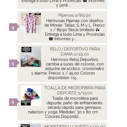
Entrega a todo Lima y Provincias ☎ Informes
y pedi...
Pijamas s/89.90
Hermosas Pijamas con diseños
de Minnie. Tallas: S, M y L. Precio:
s / 89.90 Stock limitado 🛵
Entrega a todo Lima y Provincias
☎ Informes y ...
RELOJ DEPORTIVO PARA
DAMA s/45.00
Hermoso Reloj Deportivo,
cambia a luces de colores, con
estuche de acrílico, cronómetro
y alarma. Precio: s / 45.00 Colores
disponibles: roj...
TOALLA DE MICROFIBRA PARA
DEPORTE s/15.00
Toalla de microfibra para
deporte, paño de enfriamiento,
secado rápido para gimnasio,
natación y yoga. Medidas: 30 x 80 cm
Colores Disponibl...
MONEDERO LLAVERO s/20.00