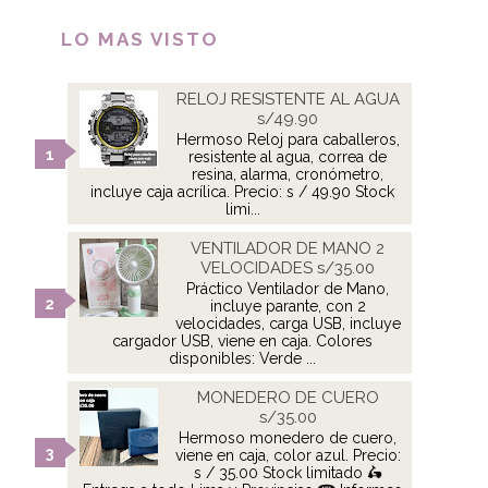
LO MAS VISTO
RELOJ RESISTENTE AL AGUA
s/49.90
Hermoso Reloj para caballeros,
resistente al agua, correa de
resina, alarma, cronómetro,
incluye caja acrílica. Precio: s / 49.90 Stock
limi...
VENTILADOR DE MANO 2
VELOCIDADES s/35.00
Práctico Ventilador de Mano,
incluye parante, con 2
velocidades, carga USB, incluye
cargador USB, viene en caja. Colores
disponibles: Verde ...
MONEDERO DE CUERO
s/35.00
Hermoso monedero de cuero,
viene en caja, color azul. Precio:
s / 35.00 Stock limitado 🛵