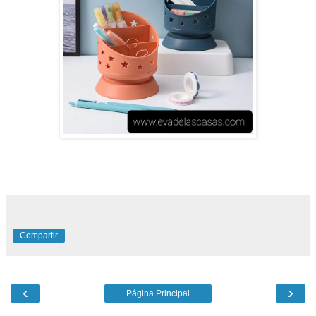
Compartir
‹
›
Página Principal