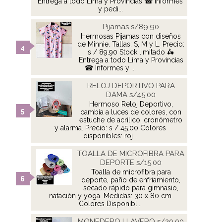
Entrega a todo Lima y Provincias ☎ Informes
y pedi...
Pijamas s/89.90
Hermosas Pijamas con diseños
de Minnie. Tallas: S, M y L. Precio:
s / 89.90 Stock limitado 🛵
Entrega a todo Lima y Provincias
☎ Informes y ...
RELOJ DEPORTIVO PARA
DAMA s/45.00
Hermoso Reloj Deportivo,
cambia a luces de colores, con
estuche de acrílico, cronómetro
y alarma. Precio: s / 45.00 Colores
disponibles: roj...
TOALLA DE MICROFIBRA PARA
DEPORTE s/15.00
Toalla de microfibra para
deporte, paño de enfriamiento,
secado rápido para gimnasio,
natación y yoga. Medidas: 30 x 80 cm
Colores Disponibl...
MONEDERO LLAVERO s/20.00