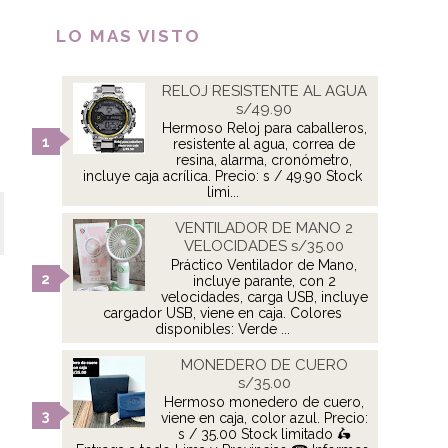
LO MAS VISTO
RELOJ RESISTENTE AL AGUA
s/49.90
Hermoso Reloj para caballeros,
resistente al agua, correa de
resina, alarma, cronómetro,
incluye caja acrílica. Precio: s / 49.90 Stock
limi...
VENTILADOR DE MANO 2
VELOCIDADES s/35.00
Práctico Ventilador de Mano,
incluye parante, con 2
velocidades, carga USB, incluye
cargador USB, viene en caja. Colores
disponibles: Verde ...
MONEDERO DE CUERO
s/35.00
Hermoso monedero de cuero,
viene en caja, color azul. Precio:
s / 35.00 Stock limitado 🛵